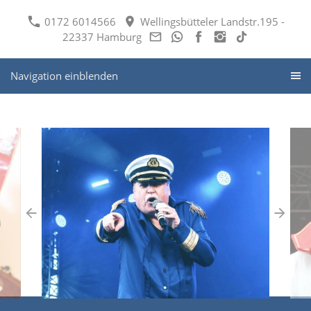
0172 6014566
Wellingsbütteler Landstr.195 -
22337 Hamburg
Navigation einblenden